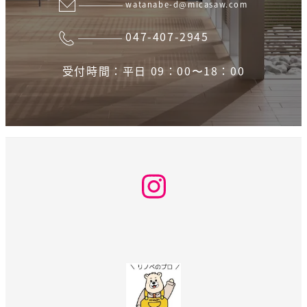
watanabe-d@micasaw.com
047-407-2945
受付時間：平日 09：00〜18：00
Instagram