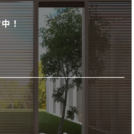
付中！
！