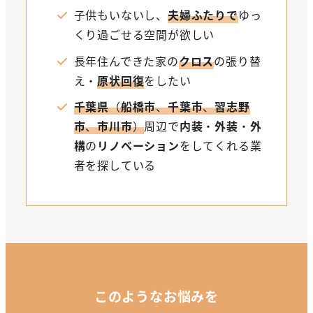
子供もいないし、
夫婦ふたりで
ゆっ
くり過ごせる空間が欲しい
長年住んできた家の
クロス
の張り替
え・
原状回復
をしたい
千葉県
（
船橋市
、
千葉市
、
習志野
市
、
市川市
）
周辺で
内装
・
外装
・
外
構
の
リノベーション
をしてくれる業
者を探している
このようなお悩みを