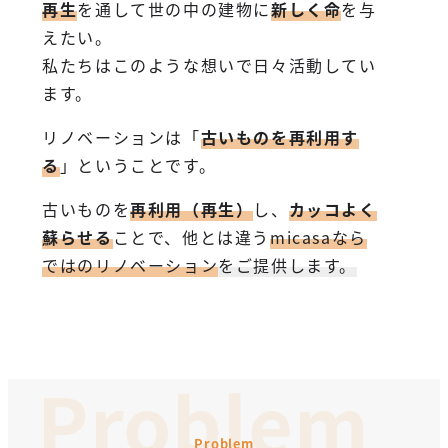
再生
を通して世の中の建物に
新しく命
を与
えたい。
私たちはこのような想いで日々活動してい
ます。
リノベーションは「
古いものを再利用す
る
」ということです。
古いものを
再利用（再生）
し、
カッコよく
蘇らせる
ことで、他とは違う
micasaなら
ではのリノベーション
をご提供します。
Problem
Problem