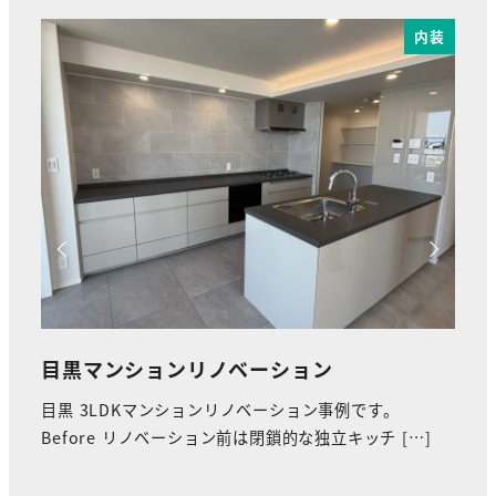
内装
内装
船橋マンションリノベーション
メ
千葉県船橋市の築35年マンションのリノベーション事例
都内
…]
です。 今回のリノベーションの見どころは収納がほ
ベー
[…]
[…]