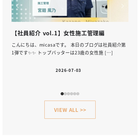
【梅酒作り】
【
紹介第
こんにちは、micasaです。 梅雨に入り、じめじめとし
こん
た日が続いていますね。早くカラッとした晴れの […]
行っ
2026-06-19
投稿日
VIEW ALL >>