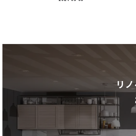
投稿日
投
稿
の
ペ
ー
リノ
ジ
送
り